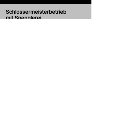
Schlossermeisterbetrieb
mit Spenglerei
Iffeldorfer Straße 20a
82387 Antdorf
Telefon
+49 (0) 173 408 26 75
mail@schlosserei-frey.de
Anfragen
Bei Anfragen, Fragen oder
Empfehlungen rufen Sie bitte
+49 (0) 173 408 26 75
an!
Impressum
Datenschutz
© 2025 Schlosserei Frey